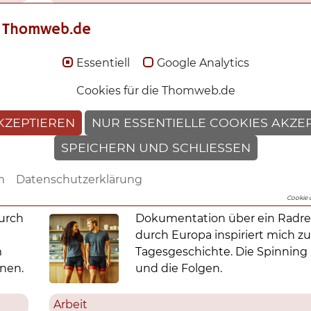
Tagesgeschichten
 Thomweb.de
Essentiell
Google Analytics
Cookies für die Thomweb.de
Radfahrerbräune: das verrückt
KZEPTIEREN
NUR ESSENTIELLE COOKIES AKZE
Radrennen der Welt und die
SPEICHERN UND SCHLIESSEN
Tagesgeschichte
m
Datenschutzerklärung
19.06.2026
|
Thomas Berscheid
Cookie 
durch
Dokumentation über ein Radr
durch Europa inspiriert mich zu
m
Tagesgeschichte. Die Spinning
nen.
und die Folgen.
Arbeit