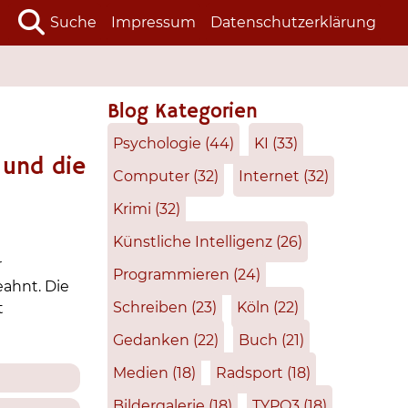
Suche
Impressum
Datenschutzerklärung
Blog Kategorien
Psychologie
(44)
KI
(33)
und die
Computer
(32)
Internet
(32)
Krimi
(32)
Künstliche Intelligenz
(26)
r
Programmieren
(24)
ahnt. Die
Schreiben
(23)
Köln
(22)
t
Gedanken
(22)
Buch
(21)
Medien
(18)
Radsport
(18)
Bildergalerie
(18)
TYPO3
(18)