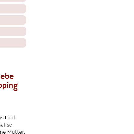
iebe
pping
s Lied
at so
ine Mutter.