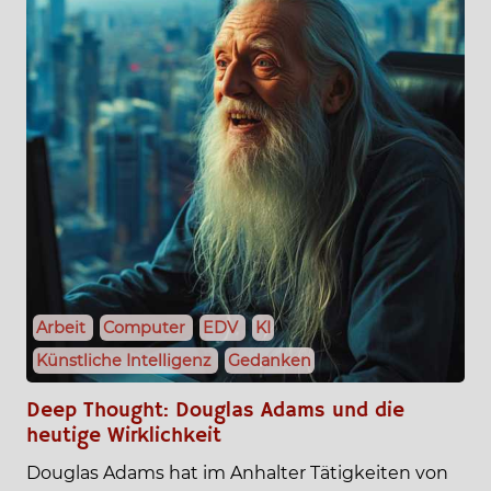
Arbeit
Computer
EDV
KI
Künstliche Intelligenz
Gedanken
Deep Thought: Douglas Adams und die
heutige Wirklichkeit
Douglas Adams hat im Anhalter Tätigkeiten von