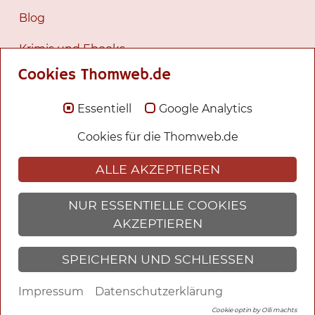
Blog
Krimis und Ebooks
Cookies Thomweb.de
Fantasy und Romane
Essentiell
Google Analytics
Romane
Cookies für die Thomweb.de
Tagesgeschichten
ALLE AKZEPTIEREN
Werke
Ich
NUR ESSENTIELLE COOKIES
AKZEPTIEREN
Bilder
SPEICHERN UND SCHLIESSEN
Heinrich Sobeck
Impressum
Datenschutzerklärung
Suche
Cookie optin by Olli machts