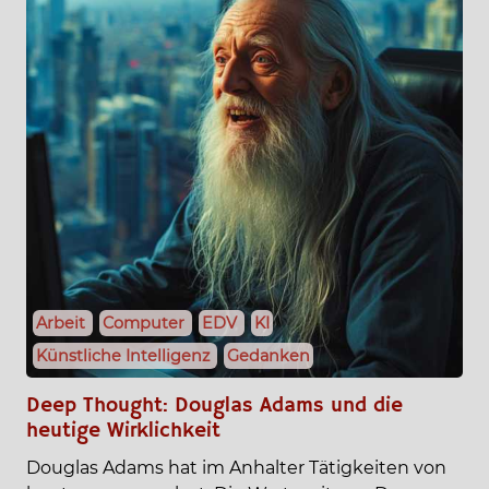
Arbeit
Computer
EDV
KI
Künstliche Intelligenz
Gedanken
Deep Thought: Douglas Adams und die
heutige Wirklichkeit
Douglas Adams hat im Anhalter Tätigkeiten von