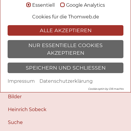
Essentiell
Google Analytics
Blog
Cookies für die Thomweb.de
Krimis und Ebooks
ALLE AKZEPTIEREN
Fantasy und Romane
NUR ESSENTIELLE COOKIES
Romane
AKZEPTIEREN
Tagesgeschichten
SPEICHERN UND SCHLIESSEN
Werke
Impressum
Datenschutzerklärung
Ich
Cookie optin by Olli machts
Bilder
Heinrich Sobeck
Suche