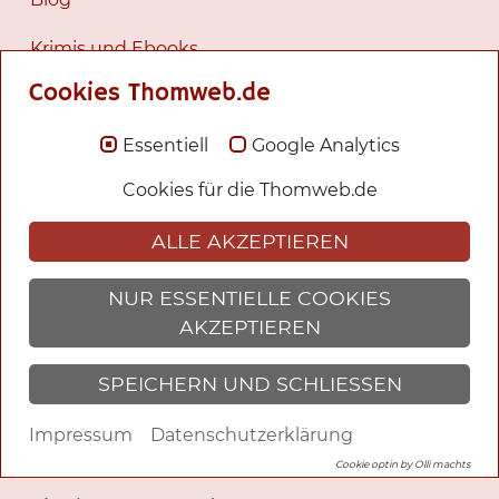
Krimis und Ebooks
Cookies Thomweb.de
Fantasy und Romane
Essentiell
Google Analytics
Romane
Cookies für die Thomweb.de
Tagesgeschichten
ALLE AKZEPTIEREN
Werke
Ich
NUR ESSENTIELLE COOKIES
AKZEPTIEREN
Bilder
SPEICHERN UND SCHLIESSEN
Heinrich Sobeck
Impressum
Datenschutzerklärung
Suche
Cookie optin by Olli machts