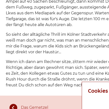
Ampel auf 40 Sachen beschleunigt, dann kommst Du 
dem Fußweg, zugeparkt, Fußgänger, aussteigende Aut
Lkws aus dem Mediapark auf der Gegenspur. Warten 
Tiefgarage, das ist was für's Auge. Die letzten 100 m
der fängt heute alle Autotüren ab.
So sieht der alltägliche Thrill im Kölner Stadtverkeh
weiß man doch gar nicht, was man an menschlichen K
mir die Frage, warum die Kids sich an Brückengelän
liegt direkt vor der Haustür…
Wenn ich dann am Rechner sitze, zittern mir wieder d
Richtige, aber daran gewöhnt man sich. Später, wen
es Zeit, den Kollegen etwas Gutes zu tun und eine 
Rush Hour durch die Straße dröhnt, wenn die Kran
freust Du dich schon auf den Weg nach Hause. Was g
Cookies
Das Gemetzel