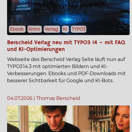
Ebook
Krimi
Verlag
KI
TYPO3
Berscheid Verlag neu mit TYPO3 14 – mit FAQ
und KI-Optimierungen
Webseite des Berscheid Verlag Seite läuft nun auf
TYPO3 14.3 mit optimierten Bildern und KI-
Verbesserungen. Ebooks und PDF-Downloads mit
besserer Sichtbarkeit für Google und KI-Bots.
04.07.2026
|
Thomas Berscheid