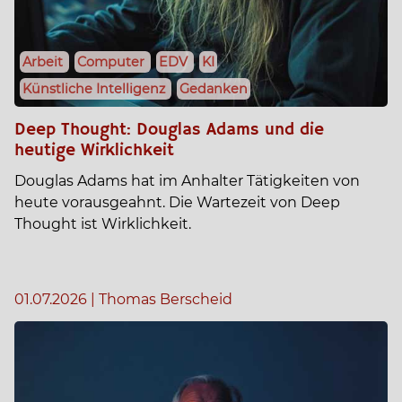
Arbeit
Computer
EDV
KI
Künstliche Intelligenz
Gedanken
Deep Thought: Douglas Adams und die
heutige Wirklichkeit
Douglas Adams hat im Anhalter Tätigkeiten von
heute vorausgeahnt. Die Wartezeit von Deep
Thought ist Wirklichkeit.
01.07.2026
|
Thomas Berscheid