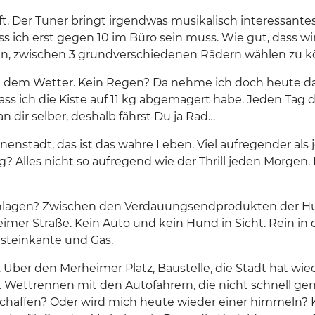
 Der Tuner bringt irgendwas musikalisch interessantes
s ich erst gegen 10 im Büro sein muss. Wie gut, dass wi
en, zwischen 3 grundverschiedenen Rädern wählen zu k
gilt dem Wetter. Kein Regen? Da nehme ich doch heute 
dass ich die Kiste auf 11 kg abgemagert habe. Jeden Tag 
an dir selber, deshalb fährst Du ja Rad…
enstadt, das ist das wahre Leben. Viel aufregender als j
 Alles nicht so aufregend wie der Thrill jeden Morgen.
chlagen? Zwischen den Verdauungsendprodukten der Hu
r Straße. Kein Auto und kein Hund in Sicht. Rein in d
steinkante und Gas.
 Über den Merheimer Platz, Baustelle, die Stadt hat wie
 Wettrennen mit den Autofahrern, die nicht schnell ge
haffen? Oder wird mich heute wieder einer himmeln? K