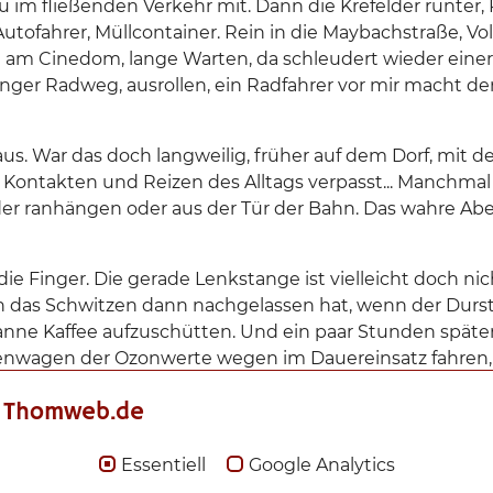
im fließenden Verkehr mit. Dann die Krefelder runter,
ofahrer, Müllcontainer. Rein in die Maybachstraße, Vo
am Cinedom, lange Warten, da schleudert wieder einer 
 enger Radweg, ausrollen, ein Radfahrer vor mir macht de
r aus. War das doch langweilig, früher auf dem Dorf, mit 
ontakten und Reizen des Alltags verpasst... Manchmal s
der ranhängen oder aus der Tür der Bahn. Das wahre Ab
ie Finger. Die gerade Lenkstange ist vielleicht doch nic
n das Schwitzen dann nachgelassen hat, wenn der Durst 
Kanne Kaffee aufzuschütten. Und ein paar Stunden späte
kenwagen der Ozonwerte wegen im Dauereinsatz fahren
ibt es dann zu erleben?
 Thomweb.de
Essentiell
Google Analytics