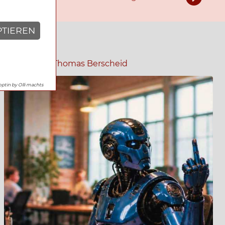
PTIEREN
05.07.2026
|
Thomas Berscheid
optin by Olli machts