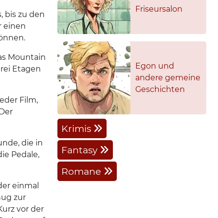
Friseursalon
, bis zu den
r einen
önnen.
das Mountain
Egon und
drei Etagen
andere gemeine
Geschichten
eder Film,
 Der
Krimis
nde, die in
Fantasy
ie Pedale,
Romane
der einmal
nug zur
urz vor der