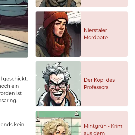
Nierstaler
Mordbote
l geschickt:
Der Kopf des
noch ein
Professors
orden ist
saring.
abends kein
Mintgrün - Krimi
aus dem