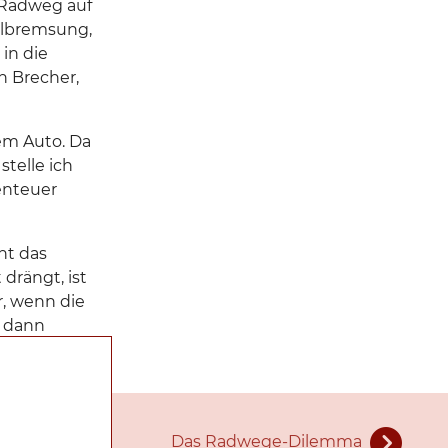
 Radweg auf
llbremsung,
in die
n Brecher,
dem Auto. Da
telle ich
enteuer
ht das
drängt, ist
r, wenn die
, dann
Das Radwege-Dilemma