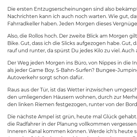
Die ersten Entzugserscheinungen sind also bekämpft.
Nachrichten kann ich auch noch warten. Wie gut, das
Fahrradkeller haben. Jeden Morgen dieses Vergnüg
Also, die Rollos hoch. Der zweite Blick am Morgen 
Bike. Gut, dass ich die Slicks aufgezogen habe. Gut, 
rauf und runter, da spürst Du jedes Kilo zu viel. Auch 
Der Weg jeden Morgen ins Büro, von Nippes in die Inn
als jeder Game Boy. S-Bahn-Surfen? Bungee-Jumping?
Autoverkehr sorgt schon dafür.
Raus aus der Tür, ist das Wetter inzwischen umges
den umliegenden Häusern wohnen, durch zur Merheime
den linken Riemen festgezogen, runter von der Bord
Die nächste Ampel ist grün, heute mal Glück gehabt.
die Radfahrer in der Planung vollkommen vergessen.
Inneren Kanal kommen können. Werde ich's heute sc