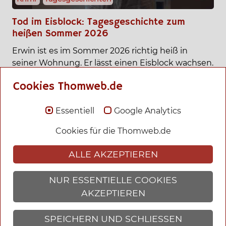
Tod im Eisblock: Tagesgeschichte zum
heißen Sommer 2026
Erwin ist es im Sommer 2026 richtig heiß in
seiner Wohnung. Er lässt einen Eisblock wachsen.
Doch als der Eisblock fertig ist bekommt Erwin
Cookies Thomweb.de
ihn nicht mehr in den Griff.
Zum Start des Blog
Essentiell
Google Analytics
Cookies für die Thomweb.de
ALLE AKZEPTIEREN
In dieser Seite
Blog
NUR ESSENTIELLE COOKIES
AKZEPTIEREN
Krimis und Ebooks
SPEICHERN UND SCHLIESSEN
Fantasy und Romane