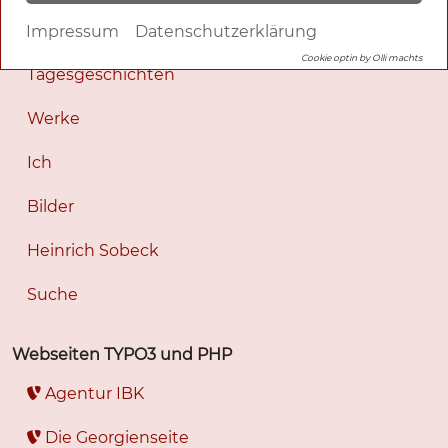
Romane
Impressum
Datenschutzerklärung
Cookie optin by Olli machts
Tagesgeschichten
Werke
Ich
Bilder
Heinrich Sobeck
Suche
Webseiten TYPO3 und PHP
Agentur IBK
Die Georgienseite