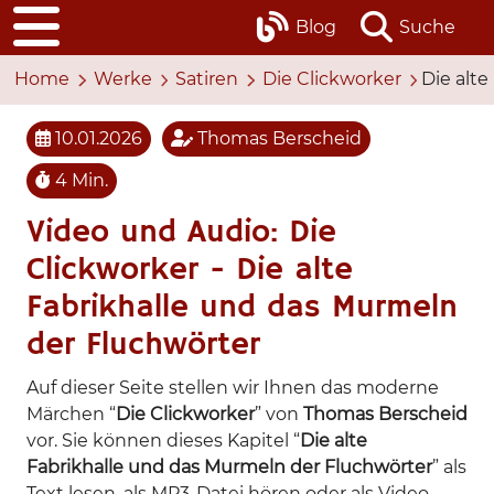
Blog
Suche
Home
Werke
Satiren
Die Clickworker
Die alt
10.01.2026
Thomas Berscheid
4 Min.
Video und Audio: Die
Clickworker - Die alte
Fabrikhalle und das Murmeln
der Fluchwörter
Auf dieser Seite stellen wir Ihnen das moderne
Märchen “
Die Clickworker
” von
Thomas Berscheid
vor. Sie können dieses Kapitel “
Die alte
Fabrikhalle und das Murmeln der Fluchwörter
” als
Text lesen, als MP3-Datei hören oder als Video