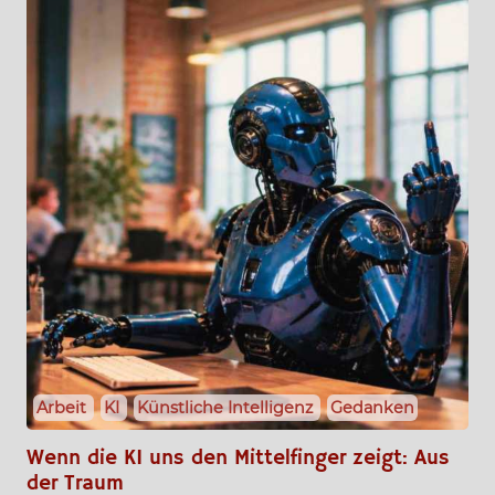
Arbeit
KI
Künstliche Intelligenz
Gedanken
Wenn die KI uns den Mittelfinger zeigt: Aus
der Traum