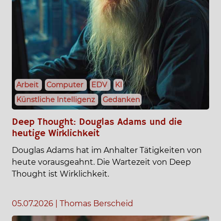
Arbeit
Computer
EDV
KI
Künstliche Intelligenz
Gedanken
Deep Thought: Douglas Adams und die
heutige Wirklichkeit
Douglas Adams hat im Anhalter Tätigkeiten von
heute vorausgeahnt. Die Wartezeit von Deep
Thought ist Wirklichkeit.
05.07.2026
|
Thomas Berscheid