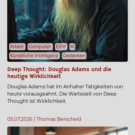
Arbeit
Computer
EDV
KI
Künstliche Intelligenz
Gedanken
Deep Thought: Douglas Adams und die
heutige Wirklichkeit
Douglas Adams hat im Anhalter Tätigkeiten von
heute vorausgeahnt. Die Wartezeit von Deep
Thought ist Wirklichkeit.
05.07.2026
|
Thomas Berscheid