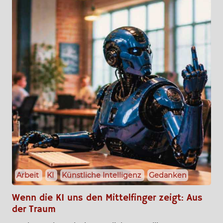
Arbeit
KI
Künstliche Intelligenz
Gedanken
Wenn die KI uns den Mittelfinger zeigt: Aus
der Traum