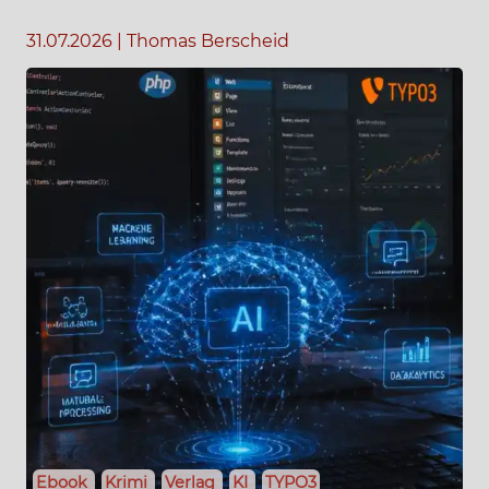
31.07.2026
|
Thomas Berscheid
Ebook
Krimi
Verlag
KI
TYPO3