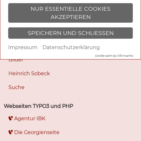
Romane
NUR ESSENTIELLE COOKIES
AKZEPTIEREN
Tagesgeschichten
Werke
SPEICHERN UND SCHLIESSEN
Ich
Impressum
Datenschutzerklärung
Cookie optin by Olli machts
Bilder
Heinrich Sobeck
Suche
Webseiten TYPO3 und PHP
Agentur IBK
Die Georgienseite