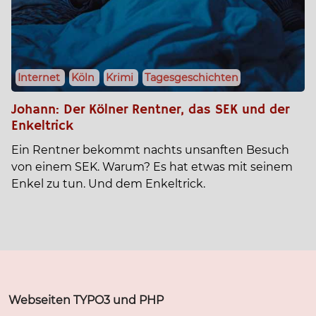
Internet
Köln
Krimi
Tagesgeschichten
Johann: Der Kölner Rentner, das SEK und der
Enkeltrick
Ein Rentner bekommt nachts unsanften Besuch
von einem SEK. Warum? Es hat etwas mit seinem
Enkel zu tun. Und dem Enkeltrick.
Webseiten TYPO3 und PHP