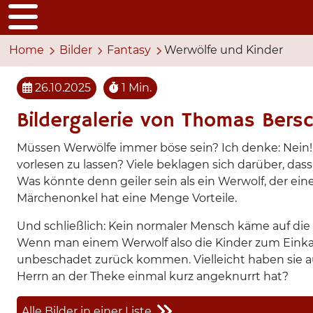
Home
Bilder
Fantasy
Werwölfe und Kinder
26.10.2025
1 Min.
Bildergalerie von Thomas Bers
Müssen Werwölfe immer böse sein? Ich denke: Nein! 
vorlesen zu lassen? Viele beklagen sich darüber,
Was könnte denn geiler sein als ein Werwolf, der e
Märchenonkel hat eine Menge Vorteile.
Und schließlich: Kein normaler Mensch käme auf die 
Wenn man einem Werwolf also die Kinder zum Einkau
unbeschadet zurück kommen. Vielleicht haben sie a
Herrn an der Theke einmal kurz angeknurrt hat?
Alle Bilder in einer Liste