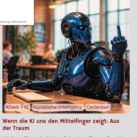
optin by Olli machts
Arbeit
KI
Künstliche Intelligenz
Gedanken
Wenn die KI uns den Mittelfinger zeigt: Aus
der Traum