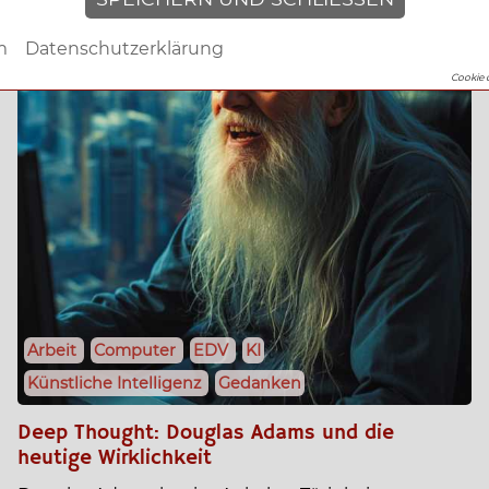
m
Datenschutzerklärung
Cookie 
Arbeit
Computer
EDV
KI
Künstliche Intelligenz
Gedanken
Deep Thought: Douglas Adams und die
heutige Wirklichkeit