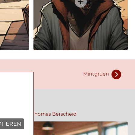
Mintgruen
05.07.2026
|
Thomas Berscheid
PTIEREN