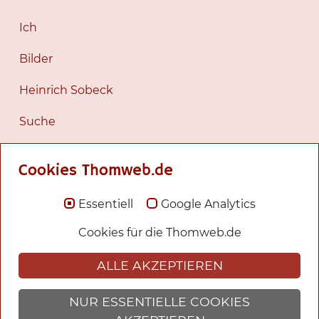
Ich
Bilder
Heinrich Sobeck
Suche
Webseiten TYPO3 und PHP
Cookies Thomweb.de
Agentur IBK
Essentiell
Google Analytics
Die Georgienseite
Cookies für die Thomweb.de
Berscheid Verlag
ALLE AKZEPTIEREN
Wiki der Agentur
NUR ESSENTIELLE COOKIES