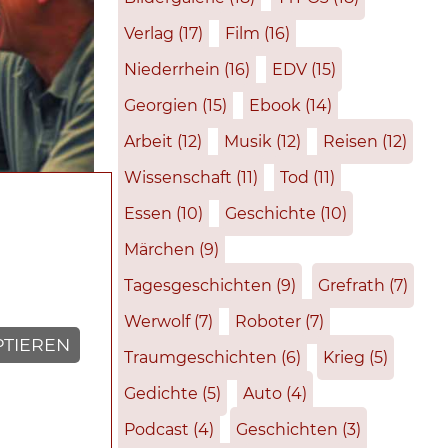
Verlag
(17)
Film
(16)
Niederrhein
(16)
EDV
(15)
Georgien
(15)
Ebook
(14)
Arbeit
(12)
Musik
(12)
Reisen
(12)
Wissenschaft
(11)
Tod
(11)
Essen
(10)
Geschichte
(10)
Märchen
(9)
Tagesgeschichten
(9)
Grefrath
(7)
Werwolf
(7)
Roboter
(7)
PTIEREN
Traumgeschichten
(6)
Krieg
(5)
Gedichte
(5)
Auto
(4)
e Erinnerung
Podcast
(4)
Geschichten
(3)
 Denn durch