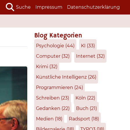
Suche
Impressum
Datenschutzerklärung
Blog Kategorien
Psychologie
(44)
KI
(33)
Computer
(32)
Internet
(32)
Krimi
(32)
Künstliche Intelligenz
(26)
Programmieren
(24)
Schreiben
(23)
Köln
(22)
Gedanken
(22)
Buch
(21)
Medien
(18)
Radsport
(18)
Bildergalerie
(18)
TYPO3
(18)