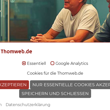
 Thomweb.de
Essentiell
Google Analytics
Cookies für die Thomweb.de
enden Kollegen
KZEPTIEREN
NUR ESSENTIELLE COOKIES AKZE
anken
SPEICHERN UND SCHLIESSEN
digen kann
en? Jüngst traf ich eine Kollegin wieder und ihre erst
m
Datenschutzerklärung
n wir es geschafft, unsere Arbeitsleistung zu steigern.