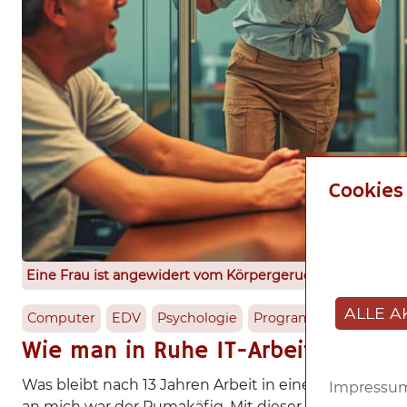
Cookies
Eine Frau ist angewidert vom Körpergeruch der schwitz
ALLE A
Computer
EDV
Psychologie
Programmieren
Ged
Wie man in Ruhe IT-Arbeiten erle
Was bleibt nach 13 Jahren Arbeit in einem Unternehm
Impressu
an mich war der Pumakäfig. Mit dieser Strategie habe