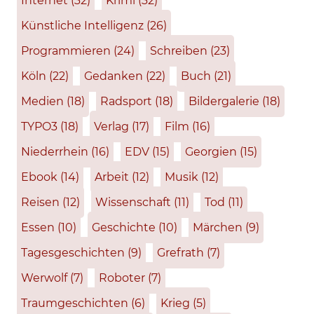
Internet
(32)
Krimi
(32)
Künstliche Intelligenz
(26)
Programmieren
(24)
Schreiben
(23)
Köln
(22)
Gedanken
(22)
Buch
(21)
Medien
(18)
Radsport
(18)
Bildergalerie
(18)
TYPO3
(18)
Verlag
(17)
Film
(16)
Niederrhein
(16)
EDV
(15)
Georgien
(15)
Ebook
(14)
Arbeit
(12)
Musik
(12)
Reisen
(12)
Wissenschaft
(11)
Tod
(11)
Essen
(10)
Geschichte
(10)
Märchen
(9)
Tagesgeschichten
(9)
Grefrath
(7)
Werwolf
(7)
Roboter
(7)
Traumgeschichten
(6)
Krieg
(5)