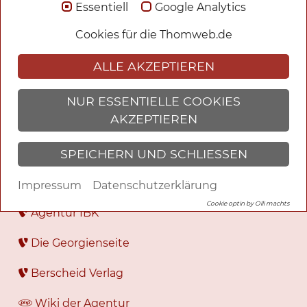
Essentiell
Google Analytics
Werke
Cookies für die Thomweb.de
Ich
ALLE AKZEPTIEREN
Bilder
NUR ESSENTIELLE COOKIES
Heinrich Sobeck
AKZEPTIEREN
Suche
SPEICHERN UND SCHLIESSEN
Impressum
Datenschutzerklärung
Webseiten TYPO3 und PHP
Cookie optin by Olli machts
Agentur IBK
Die Georgienseite
Berscheid Verlag
Wiki der Agentur